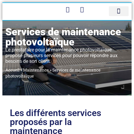
Panneau de gestion des cookies
Bureau d’étude
Qui sommes-nous
Contactez-nous
Services de maintenance
photovoltaïque
Le prestataire pour la maintenance photovoltaïque
propose plusieurs services pour pouvoir répondre aux
besoins de son client.
Accueil
»
Maintenance
»
Services de maintenance
photovoltaïque
Les différents services
proposés par la
maintenance