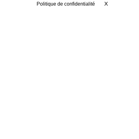
X
Masquer le 
Politique de confidentialité
VALIDER
Nous rencontrer
FAQ Photovoltaïque
Les étapes de votre projet
Choix techniques et devis
Financement et assurance
Travaux et raccordement
Contrat d'achat
Maintenance et garanties