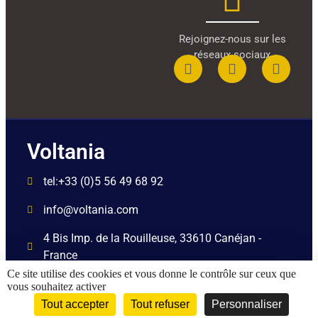
Rejoignez-nous sur les
réseaux sociaux
Voltania
tel:+33 (0)5 56 49 68 92
info@voltania.com
4 Bis Imp. de la Rouilleuse, 33610 Canéjan -
France
Ce site utilise des cookies et vous donne le contrôle sur ceux que
Être rappelé par un
vous souhaitez activer
conseiller
Tout accepter
Tout refuser
Personnaliser