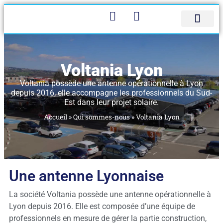
Panneau de gestion des cookies
Bureau d’étude
Qui sommes-nous
Contactez-nous
Voltania Lyon
Voltania possède une antenne opérationnelle à Lyon
depuis 2016, elle accompagne les professionnels du Sud-
Est dans leur projet solaire.
Accueil
»
Qui sommes-nous
»
Voltania Lyon
Une antenne Lyonnaise
La société Voltania possède une antenne opérationnelle à
Lyon depuis 2016. Elle est composée d’une équipe de
professionnels en mesure de gérer la partie construction,