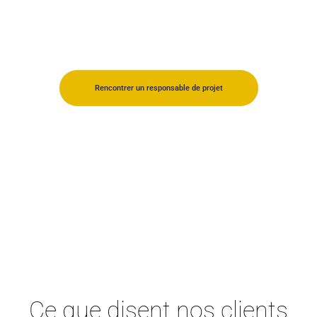
Devenez acteur de votre consommation
énergétique et investissez dans les
énergies renouvelables
Rencontrer un responsable de projet
Ce que disent nos clients