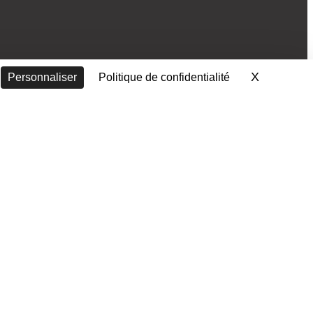
X
Masquer 
Personnaliser
Politique de confidentialité
Contactez-nous
Nous rencontrer