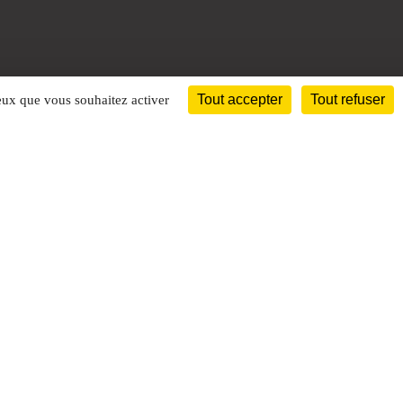
Tout accepter
Tout refuser
ceux que vous souhaitez activer
Être rappelé par un conseiller