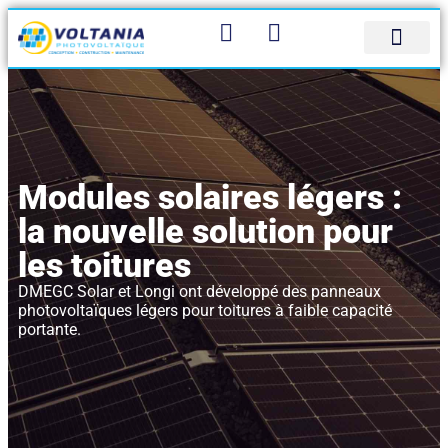
Panneau de gestion des cookies
Bureau d’étude
Qui sommes-nous
Contactez-nous
Modules solaires légers :
la nouvelle solution pour
les toitures
DMEGC Solar et Longi ont développé des panneaux
photovoltaïques légers pour toitures à faible capacité
portante.