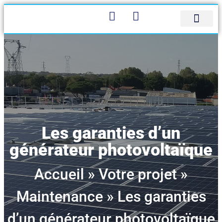
Panneau de gestion des cookies
Bureau d’étude
Qui sommes-nous
Contactez-nous
Les garanties d’un
générateur photovoltaïque
Accueil
»
Votre projet
»
Maintenance
»
Les garanties
d’un générateur photovoltaïque