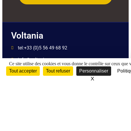
Voltania
tel:+33 (0)5 56 49 68 92
info@voltania.com
Ce site utilise des cookies et vous donne le contrôle sur ceux que 
Tout accepter
Tout refuser
Personnaliser
Politiq
4 Bis Imp. de la Rouilleuse, 33610 Canéjan -
France
X
Masquer le ban
Être rappelé par un
conseiller