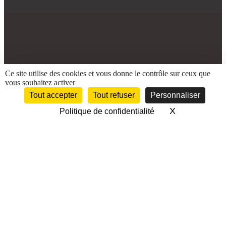
Ce site utilise des cookies et vous donne le contrôle sur ceux que
vous souhaitez activer
Tout accepter
Tout refuser
Personnaliser
X
Masquer le 
Politique de confidentialité
Contactez-nous
Voltania
tel:+33 (0)5 56 49 68 92