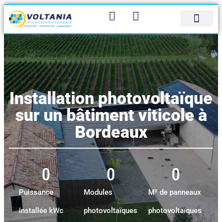
Panneau de gestion des cookies
Bureau d’étude
Qui sommes-nous
Contactez-nous
Installation photovoltaïque
sur un bâtiment viticole à
Bordeaux
0
0
0
Puissance
Modules
M² de panneaux
installée kWc
photovoltaïques
photovoltaïques