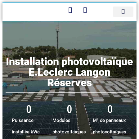
Panneau de gestion des cookies
Bureau d’étude
Qui sommes-nous
Contactez-nous
Installation photovoltaïque
E.Leclerc Langon
Réserves
0
0
0
Puissance
Modules
M² de panneaux
installée kWc
photovoltaïques
photovoltaïques