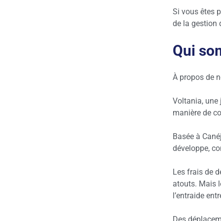
Si vous êtes 
de la gestion 
Qui so
À propos de n
Voltania, une
manière de con
Basée à Canéja
développe, con
Les frais de d
atouts. Mais l
l’entraide ent
Des déplaceme