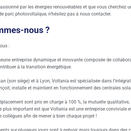
passionné par les énergies renouvelables et que vous cherchez 
de parc photovoltaïque, n’hésitez pas à nous contacter.
mmes-nous ?
ous :
 jeune entreprise dynamique et innovante composée de collabora
tribuer à la transition énergétique.
n (son siège) et à Lyon, Voltania est spécialisée dans l’intégra
çoit, installe et maintient en fonctionnement des centrales sola
éplacement sont pris en charge à 100 %, la mutuelle qualitative, 
e plus important est que Voltania est une entreprise conviviale e
re collègues afin de mener à bien chaque projet !
nts sur plusieurs jours sont à prévoir, mais toujours dans des