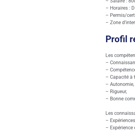
– Salaire : 8
– Horaires : 
– Permis/cert
– Zone d’inte
Profil 
Les compétenc
– Connaissanc
– Compétence
– Capacité à t
– Autonomie,
– Rigueur,
– Bonne commu
Les connaissa
– Expériences
– Expérience 